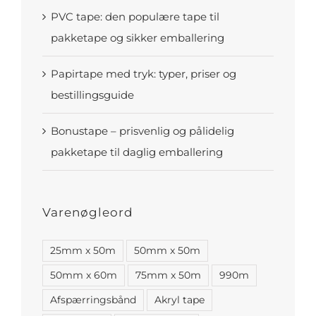
PVC tape: den populære tape til
pakketape og sikker emballering
Papirtape med tryk: typer, priser og
bestillingsguide
Bonustape – prisvenlig og pålidelig
pakketape til daglig emballering
Varenøgleord
25mm x 50m
50mm x 50m
50mm x 60m
75mm x 50m
990m
Afspærringsbånd
Akryl tape