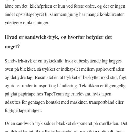
åbne om det: klichéprisen er kun ved første ordre, og der er ingen
andet opstartsgebyret til sammenligning har mange konkurrenter
ydeligere omkostninger.
Hvad er sandwich-tryk, og hvorfor betyder det
noget?
Sandwich-tryk er en trykteknik, hvor et beskyttende lag lægges
oven på blækket, så trykket er indkapslet mellem papiroverfladen
og det ydre lag. Resultatet er, at trykket er beskyttet mod slid, fugt
og ridser under transport og håndtering. Teknikken er tilgængelig
på glat papirtape hos TapeTeam og er relevant, hvis tapen
udsættes for gentagen kontakt med maskiner, transportbånd eller
fugtige lagermiljøer.
Uden sandwich-tryk sidder blækket eksponeret på overfladen. Det
er tilstrækkeligt til de fleste forsendelser, men ikke optimalt, hvis