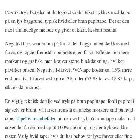
Positivt tryk betyder, at dit logo eller din tekst trykkes med farve
på en lys baggrund, typisk hvid eller brun papirtape. Det er den
mest almindelige metode og giver et klart, læsbart resultat.
Negativt tryk vender om på forholdet: baggrunden dækkes med
farve, og logoet fremstår i papirets egen farve. Effekten er mere
markant og grafisk, men kræver større blækdækning, hvilket
påvirker prisen. Negativt 1-farvet PVC-tape koster ca. 15% mere
end positivt 1-farvet ved køb af 36 ruller (53,88 kr vs. 46,85 kr pr.
stk. ekskl. moms).
En vigtig teknisk detalje ved tryk på brun papirtape: fordi papiret i
sig selv er brunt, vil farver fremstå en anelse mørkere end på hvid
tape.
TapeTeam anbefaler
, at man ved tryk på brun tape maksimalt
anvender farver med op til 100% dækning, og der trykkes ikke
raster. Vælg hvid tape, hvis du har behov for lyse farver eller fine