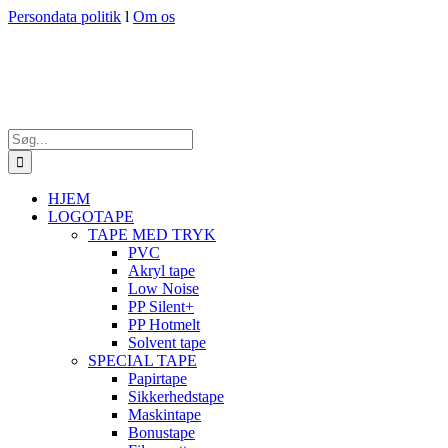
Skip
Persondata politik
l
Om os
to
content
Søg
efter:
HJEM
LOGOTAPE
TAPE MED TRYK
PVC
Akryl tape
Low Noise
PP Silent+
PP Hotmelt
Solvent tape
SPECIAL TAPE
Papirtape
Sikkerhedstape
Maskintape
Bonustape