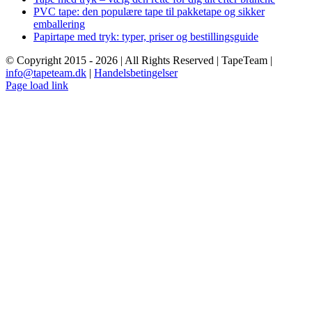
PVC tape: den populære tape til pakketape og sikker
emballering
Papirtape med tryk: typer, priser og bestillingsguide
© Copyright 2015 -
2026 | All Rights Reserved | TapeTeam |
info@tapeteam.dk
|
Handelsbetingelser
Page load link
Go
to
Top