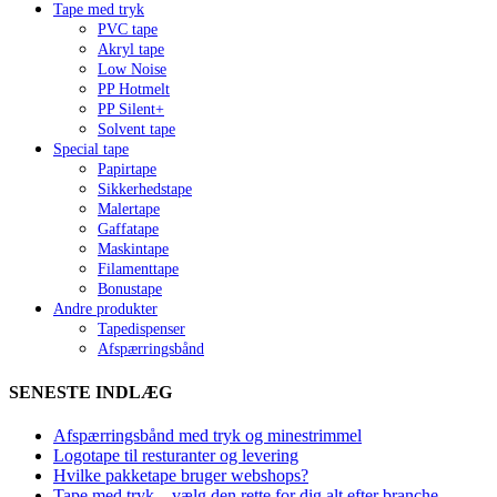
Tape med tryk
PVC tape
Akryl tape
Low Noise
PP Hotmelt
PP Silent+
Solvent tape
Special tape
Papirtape
Sikkerhedstape
Malertape
Gaffatape
Maskintape
Filamenttape
Bonustape
Andre produkter
Tapedispenser
Afspærringsbånd
SENESTE INDLÆG
Afspærringsbånd med tryk og minestrimmel
Logotape til resturanter og levering
Hvilke pakketape bruger webshops?
Tape med tryk – vælg den rette for dig alt efter branche