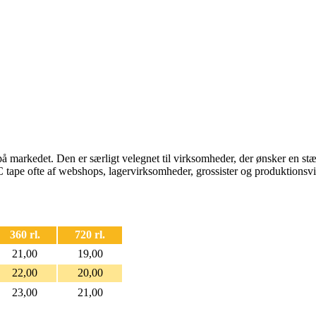
å markedet. Den er særligt velegnet til virksomheder, der ønsker en stær
tape ofte af webshops, lagervirksomheder, grossister og produktionsvi
360 rl.
720 rl.
21,00
19,00
22,00
20,00
23,00
21,00