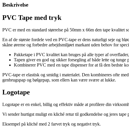
Beskrivelse
PVC Tape med tryk
PVC er med en standard størrelse på 50mm x 66m den tape kvalitet som
En af de største fordele ved en PVC-tape er dens naturligt seje og bløde
skåne ørerne og forbedre arbejdsmiljøet markant uden behov for speci
Pakketape i PVC kvalitet kan bruges på alle typer af overflade
Tapen giver en god og sikker forsegling af både lette og tunge p
Kombinerer PVC med en tape dispenser for at få den bedste kom
PVC-tape er elastisk og smidig i materialet. Den kombineres ofte med 
genbrugspap og bølgepap, som ellers kan være svære at lukke.
Logotape
Logotape er en enkel, billig og effektiv måde at profilere din virkso
Vi sender hurtigst muligt en kliché retur til godkendelse og jeres tape 
Eksempel på kliché med 2 farvet tryk og negativt tryk.