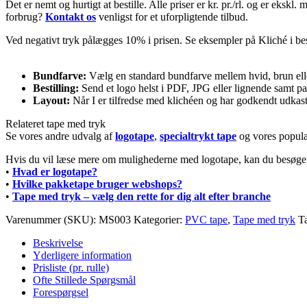
Det er nemt og hurtigt at bestille. Alle priser er kr. pr./rl. og er eksk
forbrug?
Kontakt os
venligst for et uforpligtende tilbud.
Ved negativt tryk pålægges 10% i prisen. Se eksempler på Kliché i be
Bundfarve:
Vælg en standard bundfarve mellem hvid, brun elle
Bestilling:
Send et logo helst i PDF, JPG eller lignende samt p
Layout:
Når I er tilfredse med klichéen og har godkendt udkas
Relateret tape med tryk
Se vores andre udvalg af
logotape
,
specialtrykt tape
og vores popul
Hvis du vil læse mere om mulighederne med logotape, kan du besøge
•
Hvad er logotape?
•
Hvilke pakketape bruger webshops?
•
Tape med tryk – vælg den rette for dig alt efter branche
Varenummer (SKU):
MS003
Kategorier:
PVC tape
,
Tape med tryk
T
Beskrivelse
Yderligere information
Prisliste (pr. rulle)
Ofte Stillede Spørgsmål
Forespørgsel