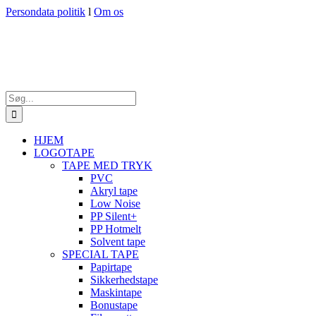
Skip
Persondata politik
l
Om os
to
content
Søg
efter:
HJEM
LOGOTAPE
TAPE MED TRYK
PVC
Akryl tape
Low Noise
PP Silent+
PP Hotmelt
Solvent tape
SPECIAL TAPE
Papirtape
Sikkerhedstape
Maskintape
Bonustape