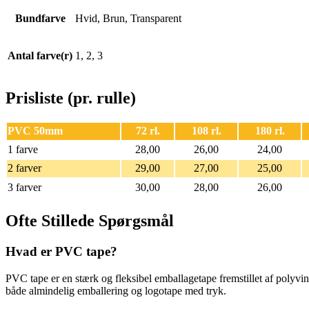
Bundfarve
Hvid, Brun, Transparent
Antal farve(r)
1, 2, 3
Prisliste (pr. rulle)
PVC 50mm
72 rl.
108 rl.
180 rl.
1 farve
28,00
26,00
24,00
2 farver
29,00
27,00
25,00
3 farver
30,00
28,00
26,00
Ofte Stillede Spørgsmål
Hvad er PVC tape?
PVC tape er en stærk og fleksibel emballagetape fremstillet af polyvi
både almindelig emballering og logotape med tryk.