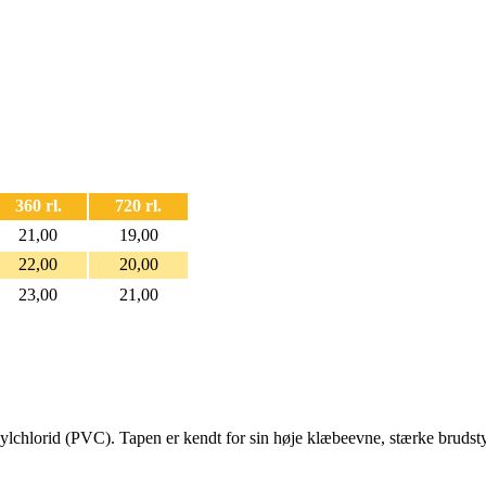
360 rl.
720 rl.
21,00
19,00
22,00
20,00
23,00
21,00
nylchlorid (PVC). Tapen er kendt for sin høje klæbeevne, stærke brudsty