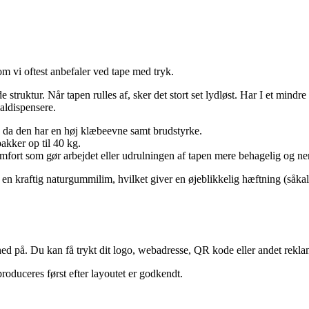
 vi oftest anbefaler ved tape med tryk.
 struktur. Når tapen rulles af, sker det stort set lydløst. Har I et mind
aldispensere.
r, da den har en høj klæbeevne samt brudstyrke.
akker op til 40 kg.
fort som gør arbejdet eller udrulningen af tapen mere behagelig og n
en kraftig naturgummilim, hvilket giver en øjeblikkelig hæftning (såkal
mhed på. Du kan få trykt dit logo, webadresse, QR kode eller andet rekl
produceres først efter layoutet er godkendt.