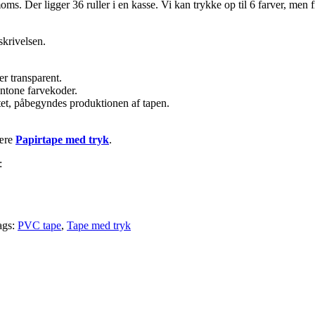
l. moms. Der ligger 36 ruller i en kasse. Vi kan trykke op til 6 farver, me
skrivelsen.
r transparent.
antone farvekoder.
tet, påbegyndes produktionen af tapen.
ære
Papirtape med tryk
.
:
ags:
PVC tape
,
Tape med tryk