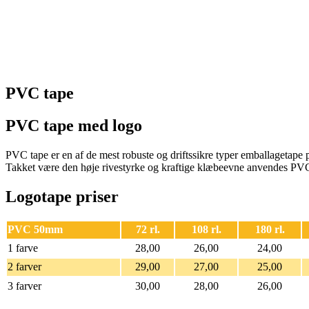
PVC tape
PVC tape med logo
PVC tape er en af de mest robuste og driftssikre typer emballagetape p
Takket være den høje rivestyrke og kraftige klæbeevne anvendes PVC 
Logotape priser
PVC 50mm
72 rl.
108 rl.
180 rl.
1 farve
28,00
26,00
24,00
2 farver
29,00
27,00
25,00
3 farver
30,00
28,00
26,00