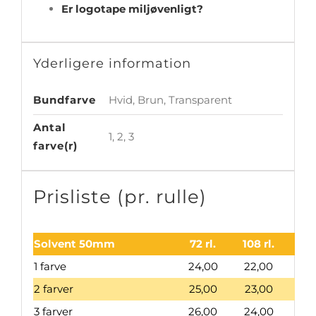
Er logotape miljøvenligt?
Yderligere information
Bundfarve
Hvid, Brun, Transparent
Antal
1, 2, 3
farve(r)
Prisliste (pr. rulle)
Solvent 50mm
72 rl.
108 rl.
180
1 farve
24,00
22,00
20
2 farver
25,00
23,00
21
3 farver
26,00
24,00
22