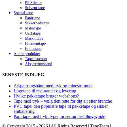
PP Silent+
Solvent tape
Special tape
Papirtape
Sikkerhedstape
Malertape
Gaffatape
Maskintape
Filamenttape
Bonustape
Andre produkter
Tapedispenser
Afspærringsbånd
SENESTE INDLÆG
Afspærringsbånd med tryk og minestrimmel
Logotape til resturanter og levering
Hvilke pakketape bruger webshops?
Tape med tryk – vælg den rette for dig alt efter branche
PVC tape: den populære tape til pakketape og sikker
emballering
Papirtape med tryk: typer, priser og bestillingsguide
© Copyright 2015 -
2026 | All Rights Reserved | TapeTeam |