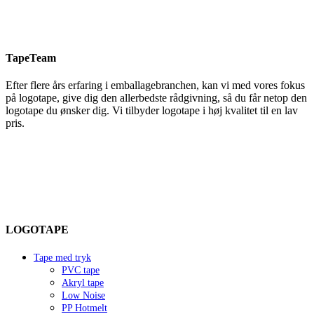
TapeTeam
Efter flere års erfaring i emballagebranchen, kan vi med vores fokus
på logotape, give dig den allerbedste rådgivning, så du får netop den
logotape du ønsker dig. Vi tilbyder logotape i høj kvalitet til en lav
pris.
LOGOTAPE
Tape med tryk
PVC tape
Akryl tape
Low Noise
PP Hotmelt