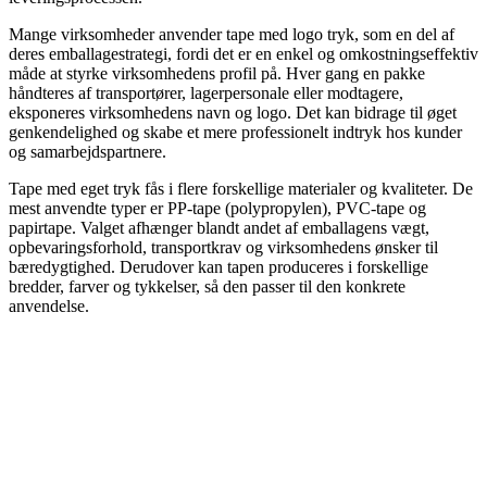
Mange virksomheder anvender tape med logo tryk, som en del af
deres emballagestrategi, fordi det er en enkel og omkostningseffektiv
måde at styrke virksomhedens profil på. Hver gang en pakke
håndteres af transportører, lagerpersonale eller modtagere,
eksponeres virksomhedens navn og logo. Det kan bidrage til øget
genkendelighed og skabe et mere professionelt indtryk hos kunder
og samarbejdspartnere.
Tape med eget tryk fås i flere forskellige materialer og kvaliteter. De
mest anvendte typer er PP-tape (polypropylen), PVC-tape og
papirtape. Valget afhænger blandt andet af emballagens vægt,
opbevaringsforhold, transportkrav og virksomhedens ønsker til
bæredygtighed. Derudover kan tapen produceres i forskellige
bredder, farver og tykkelser, så den passer til den konkrete
anvendelse.