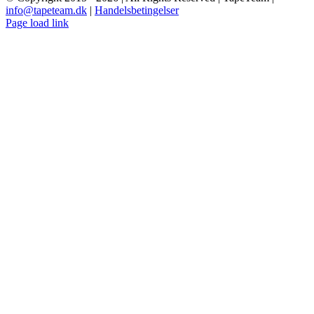
info@tapeteam.dk
|
Handelsbetingelser
Page load link
Go
to
Top