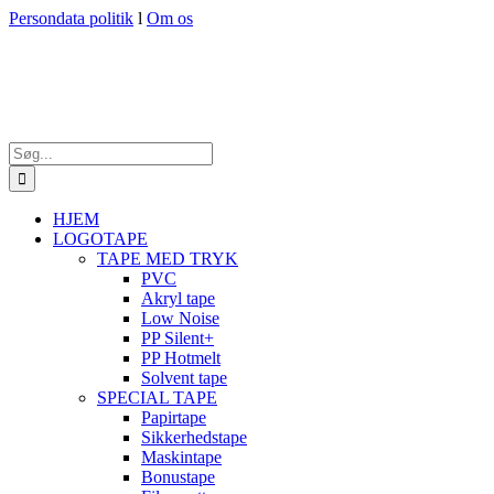
Skip
Persondata politik
l
Om os
to
content
Søg
efter:
HJEM
LOGOTAPE
TAPE MED TRYK
PVC
Akryl tape
Low Noise
PP Silent+
PP Hotmelt
Solvent tape
SPECIAL TAPE
Papirtape
Sikkerhedstape
Maskintape
Bonustape