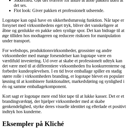
Sikkerhed:
Gør det sværere for andre at åbne pakken uden at
det ses.
Flot look:
Giver pakken et professionelt udseende.
Logotape kan også have en sikkerhedsmæssig funktion. Når tape er
forsynet med virksomhedens eget tryk, bliver det vanskeligere at
åbne og genlukke en pakke uden synlige spor. Det kan bidrage til at
øge tilliden hos modtageren og reducere risikoen for manipulation
under transport.
For webshops, produktionsvirksomheder, grossister og andre
virksomheder med mange forsendelser kan logotape være en
værdifuld investering. Ud over at skabe et professionelt udtryk kan
det være med til at differentiere virksomheden fra konkurrenterne og
forbedre kundeoplevelsen. I en tid hvor emballage spiller en stadig
større rolle i virksomheders branding, er logotape blevet en populær
løsning til at kombinere funktionalitet, markedsføring og synlighed i
én og samme emballagekomponent.
Kort sagt er logotape mere end blot tape til at lukke kasser. Det er et
brandingværktøj, der hjælper virksomheder med at skabe
genkendelighed, styrke deres visuelle identitet og efterlade et positivt
indtryk hos kunderne.
Eksempler på Kliché