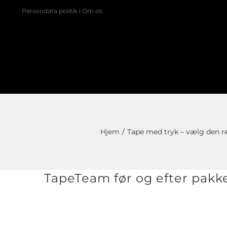
Skip
Persondata politik
l
Om os
to
content
Hjem
Tape med tryk – vælg den ret
TapeTeam før og efter pakk