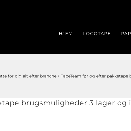
HJEM
LOGOTAPE
PAP
te for dig alt efter branche
TapeTeam før og efter pakketape 
etape brugsmuligheder 3 lager og i