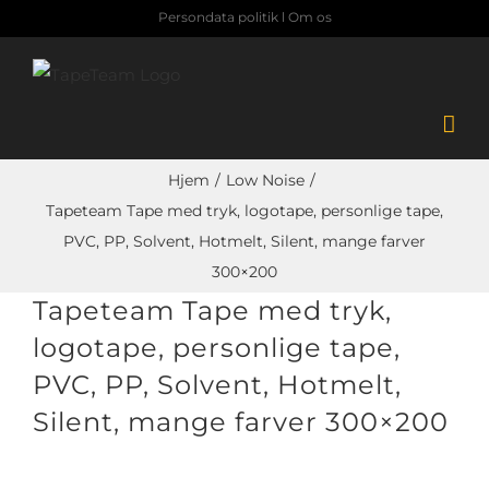
Skip
Persondata politik
l
Om os
to
content
Hjem
Low Noise
Tapeteam Tape med tryk, logotape, personlige tape,
PVC, PP, Solvent, Hotmelt, Silent, mange farver
300×200
Tapeteam Tape med tryk,
logotape, personlige tape,
PVC, PP, Solvent, Hotmelt,
Silent, mange farver 300×200