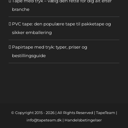
Tape med tryk – vælg den rette for dig alt efter
branche
PVC tape: den populære tape til pakketape og
sikker emballering
Papirtape med tryk: typer, priser og
bestillingsguide
© Copyright 2015 -
2026 | All Rights Reserved | TapeTeam |
info@tapeteam.dk
|
Handelsbetingelser