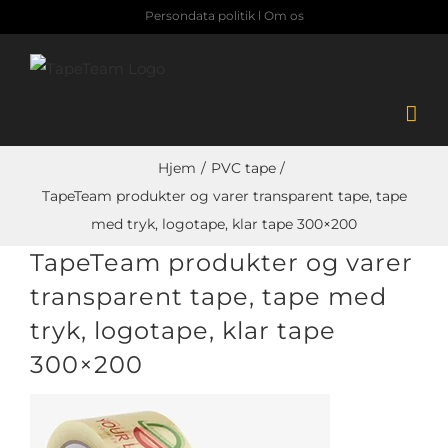
Skip
Persondata politik
l
Om os
to
content
Hjem
PVC tape
TapeTeam produkter og varer transparent tape, tape
med tryk, logotape, klar tape 300×200
TapeTeam produkter og varer
transparent tape, tape med
tryk, logotape, klar tape
300×200