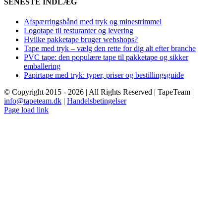
SENESTE INDLÆG
Afspærringsbånd med tryk og minestrimmel
Logotape til resturanter og levering
Hvilke pakketape bruger webshops?
Tape med tryk – vælg den rette for dig alt efter branche
PVC tape: den populære tape til pakketape og sikker
emballering
Papirtape med tryk: typer, priser og bestillingsguide
© Copyright 2015 -
2026 | All Rights Reserved | TapeTeam |
info@tapeteam.dk
|
Handelsbetingelser
Page load link
Go
to
Top