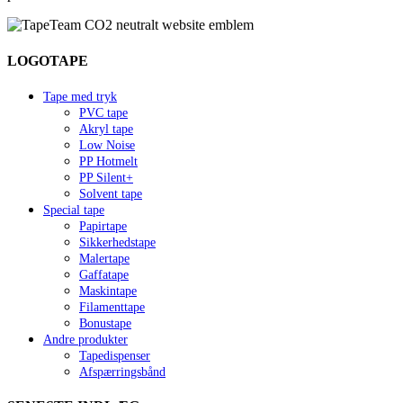
LOGOTAPE
Tape med tryk
PVC tape
Akryl tape
Low Noise
PP Hotmelt
PP Silent+
Solvent tape
Special tape
Papirtape
Sikkerhedstape
Malertape
Gaffatape
Maskintape
Filamenttape
Bonustape
Andre produkter
Tapedispenser
Afspærringsbånd