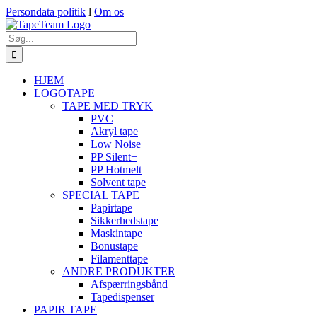
Skip
Persondata politik
l
Om os
to
content
Søg
efter:
HJEM
LOGOTAPE
TAPE MED TRYK
PVC
Akryl tape
Low Noise
PP Silent+
PP Hotmelt
Solvent tape
SPECIAL TAPE
Papirtape
Sikkerhedstape
Maskintape
Bonustape
Filamenttape
ANDRE PRODUKTER
Afspærringsbånd
Tapedispenser
PAPIR TAPE