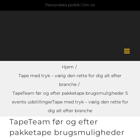
Skip
Persondata politik
l
Om os
to
content
Hjem
Tape med tryk – vælg den rette for dig alt efter
branche
TapeTeam før og efter pakketape brugsmuligheder 5
events udstillingerTape med tryk – vælg den rette for
dig alt efter branche
TapeTeam før og efter
pakketape brugsmuligheder