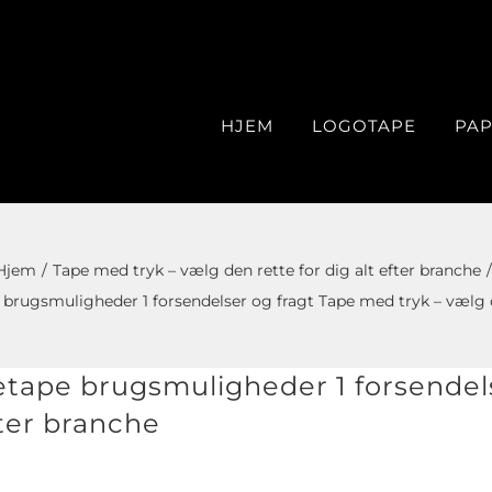
HJEM
LOGOTAPE
PAP
Hjem
Tape med tryk – vælg den rette for dig alt efter branche
brugsmuligheder 1 forsendelser og fragt Tape med tryk – vælg de
etape brugsmuligheder 1 forsendels
fter branche