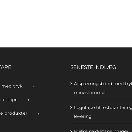
TAPE
SENESTE INDLÆG
Afspærringsbånd med try
 med tryk
minestrimmel
ial tape
Logotape til resturanter o
e produkter
levering
Hvilke pakketape bruger