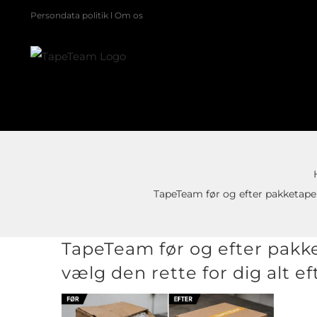
Skip
Persondata politik
l
Om os
to
content
TapeTeam før og efter pakketape 
TapeTeam før og efter pakk
vælg den rette for dig alt e