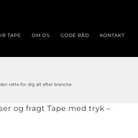
IR TAPE
OM OS
GODE RÅD
KONTAKT
n rette for dig alt efter branche
er og fragt Tape med tryk –