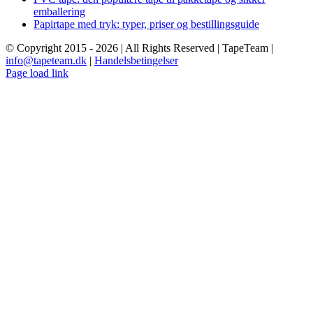
emballering
Papirtape med tryk: typer, priser og bestillingsguide
© Copyright 2015 -
2026 | All Rights Reserved | TapeTeam |
info@tapeteam.dk
|
Handelsbetingelser
Page load link
Go
to
Top