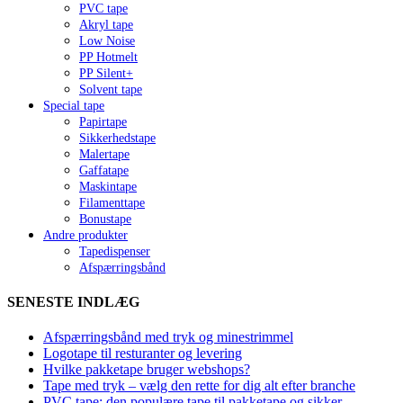
PVC tape
Akryl tape
Low Noise
PP Hotmelt
PP Silent+
Solvent tape
Special tape
Papirtape
Sikkerhedstape
Malertape
Gaffatape
Maskintape
Filamenttape
Bonustape
Andre produkter
Tapedispenser
Afspærringsbånd
SENESTE INDLÆG
Afspærringsbånd med tryk og minestrimmel
Logotape til resturanter og levering
Hvilke pakketape bruger webshops?
Tape med tryk – vælg den rette for dig alt efter branche
PVC tape: den populære tape til pakketape og sikker