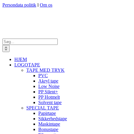
Skip
Persondata politik
l
Om os
to
content
Søg
efter:
HJEM
LOGOTAPE
TAPE MED TRYK
PVC
Akryl tape
Low Noise
PP Silent+
PP Hotmelt
Solvent tape
SPECIAL TAPE
Papirtape
Sikkerhedstape
Maskintape
Bonustape