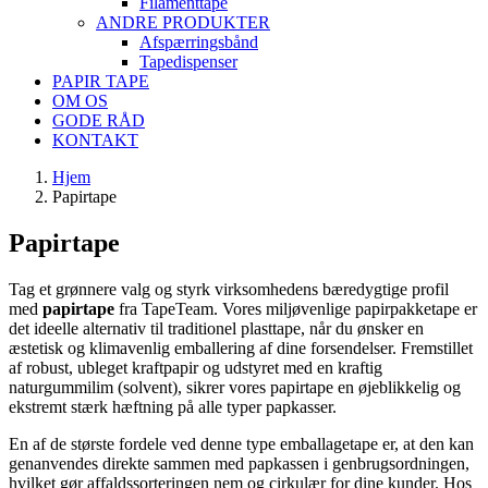
Filamenttape
ANDRE PRODUKTER
Afspærringsbånd
Tapedispenser
PAPIR TAPE
OM OS
GODE RÅD
KONTAKT
Hjem
Papirtape
Papirtape
Tag et grønnere valg og styrk virksomhedens bæredygtige profil
med
papirtape
fra TapeTeam. Vores miljøvenlige papirpakketape er
det ideelle alternativ til traditionel plasttape, når du ønsker en
æstetisk og klimavenlig emballering af dine forsendelser. Fremstillet
af robust, ubleget kraftpapir og udstyret med en kraftig
naturgummilim (solvent), sikrer vores papirtape en øjeblikkelig og
ekstremt stærk hæftning på alle typer papkasser.
En af de største fordele ved denne type emballagetape er, at den kan
genanvendes direkte sammen med papkassen i genbrugsordningen,
hvilket gør affaldssorteringen nem og cirkulær for dine kunder. Hos