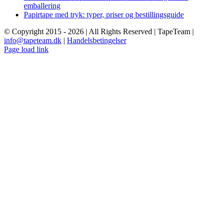
emballering
Papirtape med tryk: typer, priser og bestillingsguide
© Copyright 2015 -
2026 | All Rights Reserved | TapeTeam |
info@tapeteam.dk
|
Handelsbetingelser
Page load link
Go
to
Top