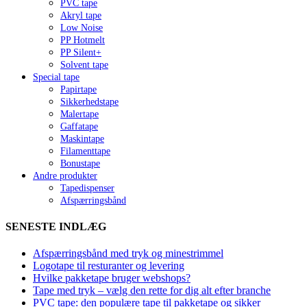
PVC tape
Akryl tape
Low Noise
PP Hotmelt
PP Silent+
Solvent tape
Special tape
Papirtape
Sikkerhedstape
Malertape
Gaffatape
Maskintape
Filamenttape
Bonustape
Andre produkter
Tapedispenser
Afspærringsbånd
SENESTE INDLÆG
Afspærringsbånd med tryk og minestrimmel
Logotape til resturanter og levering
Hvilke pakketape bruger webshops?
Tape med tryk – vælg den rette for dig alt efter branche
PVC tape: den populære tape til pakketape og sikker