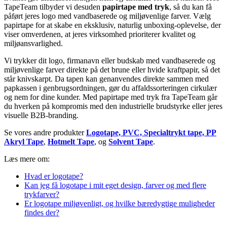
TapeTeam tilbyder vi desuden
papirtape med tryk
, så du kan få
påført jeres logo med vandbaserede og miljøvenlige farver. Vælg
papirtape for at skabe en eksklusiv, naturlig unboxing-oplevelse, der
viser omverdenen, at jeres virksomhed prioriterer kvalitet og
miljøansvarlighed.
Vi trykker dit logo, firmanavn eller budskab med vandbaserede og
miljøvenlige farver direkte på det brune eller hvide kraftpapir, så det
står knivskarpt. Da tapen kan genanvendes direkte sammen med
papkassen i genbrugsordningen, gør du affaldssorteringen cirkulær
og nem for dine kunder. Med papirtape med tryk fra TapeTeam går
du hverken på kompromis med den industrielle brudstyrke eller jeres
visuelle B2B-branding.
Se vores andre produkter
Logotape,
PVC,
Specialtrykt tape,
PP
Akryl Tape
,
Hotmelt Tape
, og
Solvent Tape
.
Læs mere om:
Hvad er logotape?
Kan jeg få logotape i mit eget design, farver og med flere
trykfarver?
Er logotape miljøvenligt, og hvilke bæredygtige muligheder
findes der?