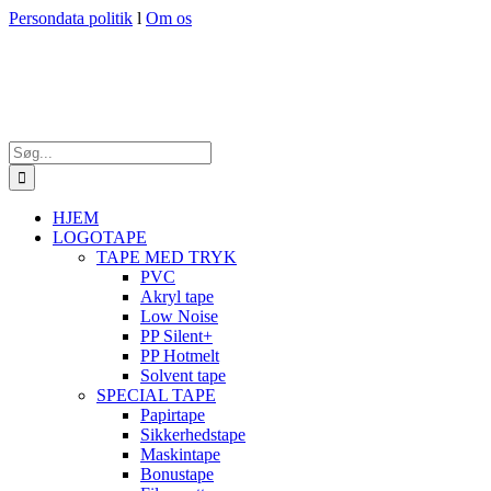
Skip
Persondata politik
l
Om os
to
content
Søg
efter:
HJEM
LOGOTAPE
TAPE MED TRYK
PVC
Akryl tape
Low Noise
PP Silent+
PP Hotmelt
Solvent tape
SPECIAL TAPE
Papirtape
Sikkerhedstape
Maskintape
Bonustape