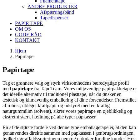
Filamenttape
ANDRE PRODUKTER
Afspærringsbånd
Tapedispenser
PAPIR TAPE
OM OS
GODE RÅD
KONTAKT
Hjem
Papirtape
Papirtape
Tag et grønnere valg og styrk virksomhedens bæredygtige profil
med
papirtape
fra TapeTeam. Vores miljøvenlige papirpakketape er
det ideelle alternativ til traditionel plasttape, når du ønsker en
æstetisk og klimavenlig emballering af dine forsendelser. Fremstillet
af robust, ubleget kraftpapir og udstyret med en kraftig
naturgummilim (solvent), sikrer vores papirtape en øjeblikkelig og
ekstremt stærk hæftning på alle typer papkasser.
En af de største fordele ved denne type emballagetape er, at den kan
genanvendes direkte sammen med papkassen i genbrugsordningen,
hvilket gør affaldssorteringen nem og cirkulær for dine kunder. Hos