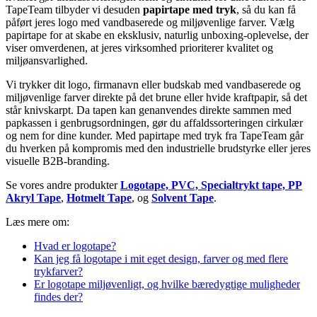
TapeTeam tilbyder vi desuden
papirtape med tryk
, så du kan få
påført jeres logo med vandbaserede og miljøvenlige farver. Vælg
papirtape for at skabe en eksklusiv, naturlig unboxing-oplevelse, der
viser omverdenen, at jeres virksomhed prioriterer kvalitet og
miljøansvarlighed.
Vi trykker dit logo, firmanavn eller budskab med vandbaserede og
miljøvenlige farver direkte på det brune eller hvide kraftpapir, så det
står knivskarpt. Da tapen kan genanvendes direkte sammen med
papkassen i genbrugsordningen, gør du affaldssorteringen cirkulær
og nem for dine kunder. Med papirtape med tryk fra TapeTeam går
du hverken på kompromis med den industrielle brudstyrke eller jeres
visuelle B2B-branding.
Se vores andre produkter
Logotape,
PVC,
Specialtrykt tape,
PP
Akryl Tape
,
Hotmelt Tape
, og
Solvent Tape
.
Læs mere om:
Hvad er logotape?
Kan jeg få logotape i mit eget design, farver og med flere
trykfarver?
Er logotape miljøvenligt, og hvilke bæredygtige muligheder
findes der?