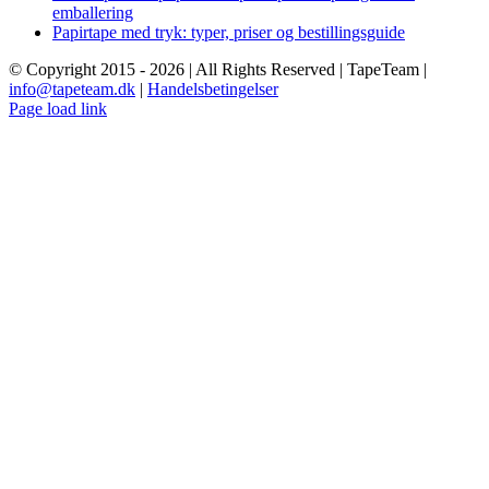
emballering
Papirtape med tryk: typer, priser og bestillingsguide
© Copyright 2015 -
2026 | All Rights Reserved | TapeTeam |
info@tapeteam.dk
|
Handelsbetingelser
Page load link
Go
to
Top