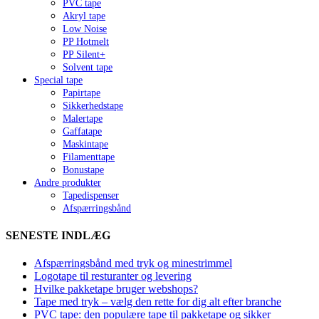
PVC tape
Akryl tape
Low Noise
PP Hotmelt
PP Silent+
Solvent tape
Special tape
Papirtape
Sikkerhedstape
Malertape
Gaffatape
Maskintape
Filamenttape
Bonustape
Andre produkter
Tapedispenser
Afspærringsbånd
SENESTE INDLÆG
Afspærringsbånd med tryk og minestrimmel
Logotape til resturanter og levering
Hvilke pakketape bruger webshops?
Tape med tryk – vælg den rette for dig alt efter branche
PVC tape: den populære tape til pakketape og sikker