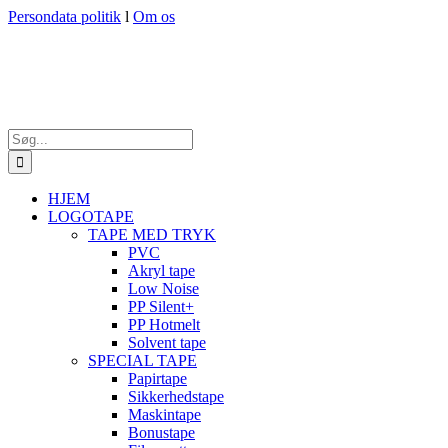
Skip
Persondata politik
l
Om os
to
content
Søg
efter:
HJEM
LOGOTAPE
TAPE MED TRYK
PVC
Akryl tape
Low Noise
PP Silent+
PP Hotmelt
Solvent tape
SPECIAL TAPE
Papirtape
Sikkerhedstape
Maskintape
Bonustape