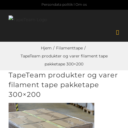
Skip
Persondata politik
l
Om os
to
content
Hjem
Filamenttape
TapeTeam produkter og varer filament tape
pakketape 300×200
TapeTeam produkter og varer
filament tape pakketape
300×200